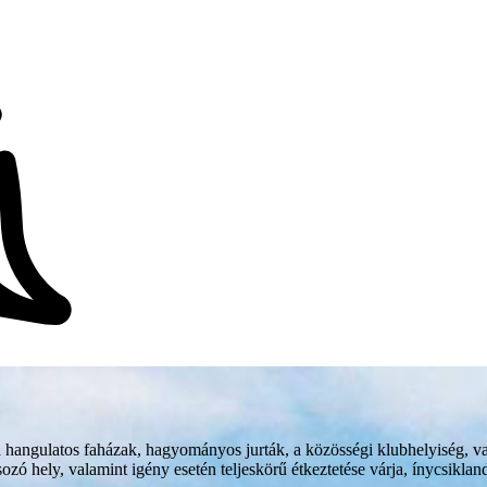
 hangulatos faházak, hagyományos jurták, a közösségi klubhelyiség, va
ó hely, valamint igény esetén teljeskörű étkeztetése várja, ínycsikla