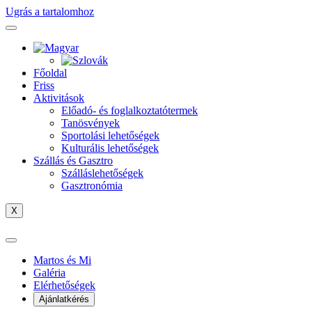
Ugrás a tartalomhoz
Főoldal
Friss
Aktivitások
Előadó- és foglalkoztatótermek
Tanösvények
Sportolási lehetőségek
Kulturális lehetőségek
Szállás és Gasztro
Szálláslehetőségek
Gasztronómia
X
Martos és Mi
Galéria
Elérhetőségek
Ajánlatkérés