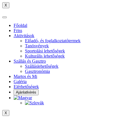
X
Főoldal
Friss
Aktivitások
Előadó- és foglalkoztatótermek
Tanösvények
Sportolási lehetőségek
Kulturális lehetőségek
Szállás és Gasztro
Szálláslehetőségek
Gasztronómia
Martos és Mi
Galéria
Elérhetőségek
Ajánlatkérés
X