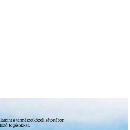
lamint a természetközeli sátortábor.
ndozó fogásokkal.