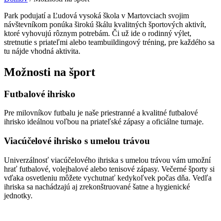
Park podujatí a Ľudová vysoká škola v Martovciach svojim
návštevníkom ponúka širokú škálu kvalitných športových aktivít,
ktoré vyhovujú rôznym potrebám. Či už ide o rodinný výlet,
stretnutie s priateľmi alebo teambuildingový tréning, pre každého sa
tu nájde vhodná aktivita.
Možnosti na šport
Futbalové ihrisko
Pre milovníkov futbalu je naše priestranné a kvalitné futbalové
ihrisko ideálnou voľbou na priateľské zápasy a oficiálne turnaje.
Viacúčelové ihrisko s umelou trávou
Univerzálnosť viacúčelového ihriska s umelou trávou vám umožní
hrať futbalové, volejbalové alebo tenisové zápasy. Večerné športy si
vďaka osvetleniu môžete vychutnať kedykoľvek počas dňa. Vedľa
ihriska sa nachádzajú aj zrekonštruované šatne a hygienické
jednotky.