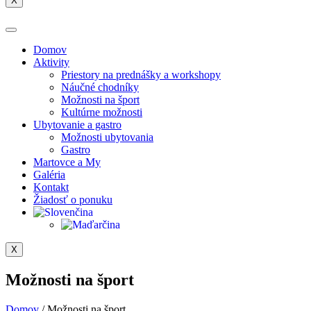
X
Domov
Aktivity
Priestory na prednášky a workshopy
Náučné chodníky
Možnosti na šport
Kultúrne možnosti
Ubytovanie a gastro
Možnosti ubytovania
Gastro
Martovce a My
Galéria
Kontakt
Žiadosť o ponuku
X
Možnosti na šport
Domov
/
Možnosti na šport