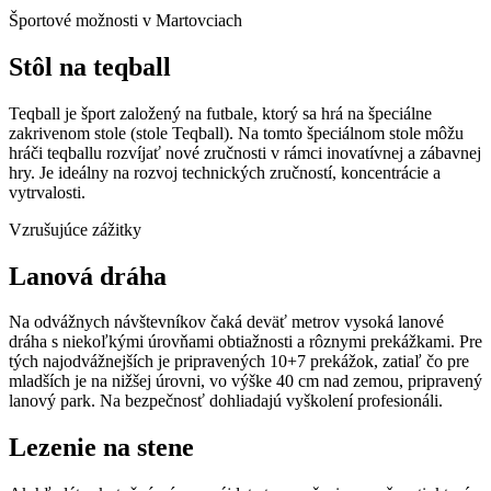
Športové možnosti v Martovciach
Stôl na teqball
Teqball je šport založený na futbale, ktorý sa hrá na špeciálne
zakrivenom stole (stole Teqball). Na tomto špeciálnom stole môžu
hráči teqballu rozvíjať nové zručnosti v rámci inovatívnej a zábavnej
hry. Je ideálny na rozvoj technických zručností, koncentrácie a
vytrvalosti.
Vzrušujúce zážitky
Lanová dráha
Na odvážnych návštevníkov čaká deväť metrov vysoká lanové
dráha s niekoľkými úrovňami obtiažnosti a rôznymi prekážkami. Pre
tých najodvážnejších je pripravených 10+7 prekážok, zatiaľ čo pre
mladších je na nižšej úrovni, vo výške 40 cm nad zemou, pripravený
lanový park. Na bezpečnosť dohliadajú vyškolení profesionáli.
Lezenie na stene