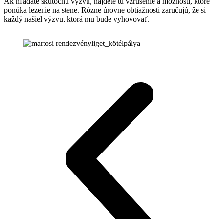
Ak hľadáte skutočnú výzvu, nájdete tu vzrušenie a možnosti, ktoré
ponúka lezenie na stene. Rôzne úrovne obtiažnosti zaručujú, že si
každý našiel výzvu, ktorá mu bude vyhovovať.