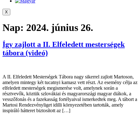
X
Nap:
2024. június 26.
Így zajlott a II. Elfeledett mesterségek
tábora (videó)
A II. Elfeledett Mesterségek Tábora nagy sikerrel zajlott Martoson,
amelyen mintegy két tucatnyi kamasz vett részt. Az esemény célja az
elfeledett mesterségek megismerése volt, amelynek során a
résztvevők, köztük szlovákiai és magyarországi magyar diákok, a
vesszőfonás és a fazekasság fortélyaival ismerkedtek meg. A tábort a
Martosi Rendezvényliget idilli környezetében tartották, amely
inspiráló hátteret biztosított az […]