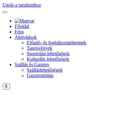
Ugrás a tartalomhoz
Főoldal
Friss
Aktivitások
Előadó- és foglalkoztatótermek
Tanösvények
Sportolási lehetőségek
Kulturális lehetőségek
Szállás és Gasztro
Szálláslehetőségek
Gasztronómia
X