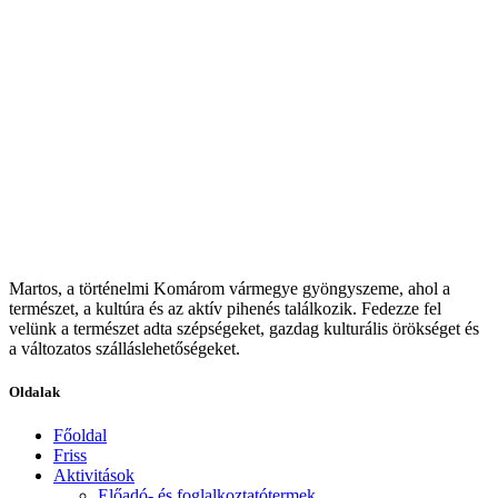
Martos, a történelmi Komárom vármegye gyöngyszeme, ahol a
természet, a kultúra és az aktív pihenés találkozik. Fedezze fel
velünk a természet adta szépségeket, gazdag kulturális örökséget és
a változatos szálláslehetőségeket.
Oldalak
Főoldal
Friss
Aktivitások
Előadó- és foglalkoztatótermek