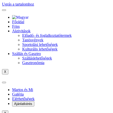
Ugrás a tartalomhoz
Főoldal
Friss
Aktivitások
Előadó- és foglalkoztatótermek
Tanösvények
Sportolási lehetőségek
Kulturális lehetőségek
Szállás és Gasztro
Szálláslehetőségek
Gasztronómia
X
Martos és Mi
Galéria
Elérhetőségek
Ajánlatkérés