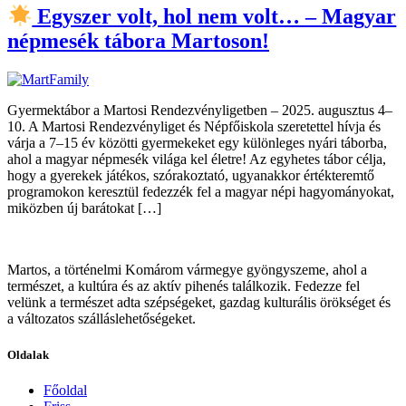
Egyszer volt, hol nem volt… – Magyar
népmesék tábora Martoson!
Gyermektábor a Martosi Rendezvényligetben – 2025. augusztus 4–
10. A Martosi Rendezvényliget és Népfőiskola szeretettel hívja és
várja a 7–15 év közötti gyermekeket egy különleges nyári táborba,
ahol a magyar népmesék világa kel életre! Az egyhetes tábor célja,
hogy a gyerekek játékos, szórakoztató, ugyanakkor értékteremtő
programokon keresztül fedezzék fel a magyar népi hagyományokat,
miközben új barátokat […]
Martos, a történelmi Komárom vármegye gyöngyszeme, ahol a
természet, a kultúra és az aktív pihenés találkozik. Fedezze fel
velünk a természet adta szépségeket, gazdag kulturális örökséget és
a változatos szálláslehetőségeket.
Oldalak
Főoldal