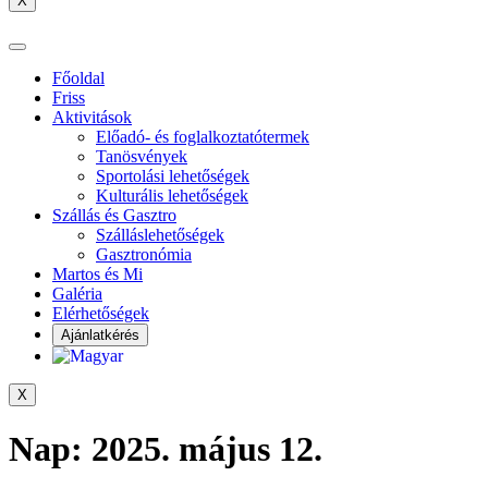
X
Főoldal
Friss
Aktivitások
Előadó- és foglalkoztatótermek
Tanösvények
Sportolási lehetőségek
Kulturális lehetőségek
Szállás és Gasztro
Szálláslehetőségek
Gasztronómia
Martos és Mi
Galéria
Elérhetőségek
Ajánlatkérés
X
Nap:
2025. május 12.