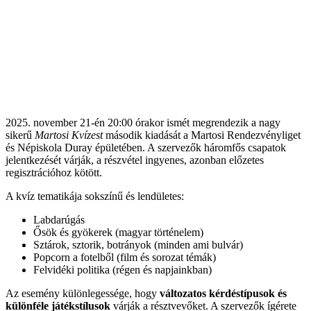
2025. november 21-én 20:00 órakor ismét megrendezik a nagy
sikerű
Martosi Kvízest
második kiadását a Martosi Rendezvényliget
és Népiskola Duray épületében. A szervezők háromfős csapatok
jelentkezését várják, a részvétel ingyenes, azonban előzetes
regisztrációhoz kötött.
A kvíz tematikája sokszínű és lendületes:
Labdarúgás
Ősök és gyökerek (magyar történelem)
Sztárok, sztorik, botrányok (minden ami bulvár)
Popcorn a fotelből (film és sorozat témák)
Felvidéki politika (régen és napjainkban)
Az esemény különlegessége, hogy
változatos kérdéstípusok és
különféle játékstílusok
várják a résztvevőket. A szervezők ígérete