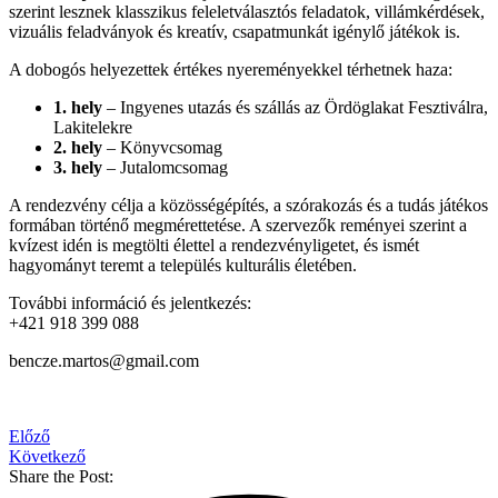
szerint lesznek klasszikus feleletválasztós feladatok, villámkérdések,
vizuális feladványok és kreatív, csapatmunkát igénylő játékok is.
A dobogós helyezettek értékes nyereményekkel térhetnek haza:
1. hely
– Ingyenes utazás és szállás az Ördöglakat Fesztiválra,
Lakitelekre
2. hely
– Könyvcsomag
3. hely
– Jutalomcsomag
A rendezvény célja a közösségépítés, a szórakozás és a tudás játékos
formában történő megmérettetése. A szervezők reményei szerint a
kvízest idén is megtölti élettel a rendezvényligetet, és ismét
hagyományt teremt a település kulturális életében.
További információ és jelentkezés:
+421 918 399 088
bencze.martos@gmail.com
Előző
Következő
Share the Post: