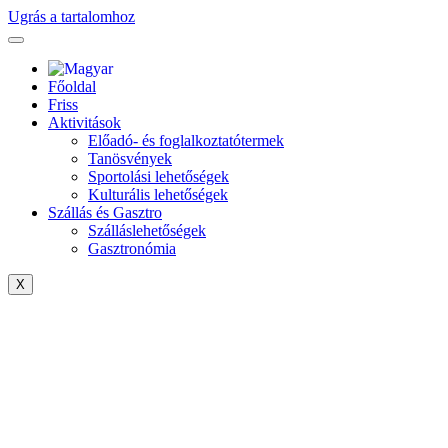
Ugrás a tartalomhoz
Főoldal
Friss
Aktivitások
Előadó- és foglalkoztatótermek
Tanösvények
Sportolási lehetőségek
Kulturális lehetőségek
Szállás és Gasztro
Szálláslehetőségek
Gasztronómia
X