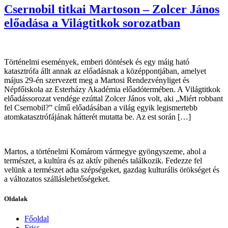
Csernobil titkai Martoson – Zolcer János
előadása a Világtitkok sorozatban
Történelmi események, emberi döntések és egy máig ható
katasztrófa állt annak az előadásnak a középpontjában, amelyet
május 29-én szervezett meg a Martosi Rendezvényliget és
Népfőiskola az Esterházy Akadémia előadótermében. A Világtitkok
előadássorozat vendége ezúttal Zolcer János volt, aki „Miért robbant
fel Csernobil?” című előadásában a világ egyik legismertebb
atomkatasztrófájának hátterét mutatta be. Az est során […]
Martos, a történelmi Komárom vármegye gyöngyszeme, ahol a
természet, a kultúra és az aktív pihenés találkozik. Fedezze fel
velünk a természet adta szépségeket, gazdag kulturális örökséget és
a változatos szálláslehetőségeket.
Oldalak
Főoldal
Friss