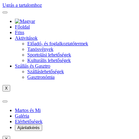
Ugrás a tartalomhoz
Főoldal
Friss
Aktivitások
Előadó- és foglalkoztatótermek
Tanösvények
Sportolási lehetőségek
Kulturális lehetőségek
Szállás és Gasztro
Szálláslehetőségek
Gasztronómia
X
Martos és Mi
Galéria
Elérhetőségek
Ajánlatkérés