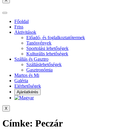
X
Főoldal
Friss
Aktivitások
Előadó- és foglalkoztatótermek
Tanösvények
Sportolási lehetőségek
Kulturális lehetőségek
Szállás és Gasztro
Szálláslehetőségek
Gasztronómia
Martos és Mi
Galéria
Elérhetőségek
Ajánlatkérés
X
Címke:
Peczár